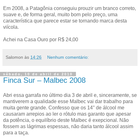
Em 2008, a Patagônia conseguiu prouzir um branco correto,
suave e, de forma geral, muito bom pelo preço, uma
característica que parece estar se tornando marca desta
viícola.
Achei na Casa Ouro por R$ 24,00
Salomon
às
14:26
Nenhum comentário:
sábado, 10 de abril de 2010
Finca Sur – Malbec 2008
Abri essa garrafa no último dia 3 de abril e, sinceramente, se
mantiverem a qualidade esse Malbec vai dar trabalho para
muita gente grande. Confesso que os 14° de álcool me
causaram arrepios ao ler o rótulo mas garanto que apesar
da potência, o equilíbrio deste Malbec é exepcional. Não
fossem as lágrimas espessas, não daria tanto álcool assim
para a taça.