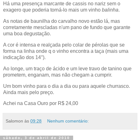
Há uma presença marcante de cassis no nariz sem o
exagero que poderia torná-lo mais um vinho
balinha
.
As notas de baunilha do carvalho novo estão lá, mas
corretamente mescladas n'um pano de fundo que garante
uma boa degustação.
A cor é intensa e realçada pelo colar de pérolas que se
forma na linha onde q o vinho encontra a taça (mais uma
indicação dos 14
°).
Ao longe, um traço de ácido e um leve travo de tanino que
prometem, enganam, mas não chegam a cumprir.
Um bom vinho para o dia a dia ou para aquele churrasco.
Ainda mais pelo preço.
Achei na Casa Ouro por R$ 24,00
Salomon
às
09:28
Nenhum comentário:
sábado, 3 de abril de 2010